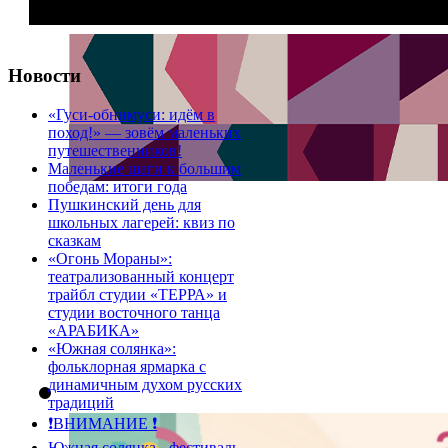
Новости
«Гуси-обнимуси: идём в
поход!» — зовём маленьких
путешественников!
Маленькие шаги к большим
победам: итоги года
Пушкинский день для
школьных лагерей: квиз по
сказкам
«Огонь Мораны»:
театрализованный концерт
трайбл студии «ТЕРРА» и
студии восточного танца
«АРАБИКА»
«Южная солянка»:
фольклорная ярмарка с
динамичным духом русских
традиций
❗️ВНИМАНИЕ ❗️
Южная солянка - фестиваль