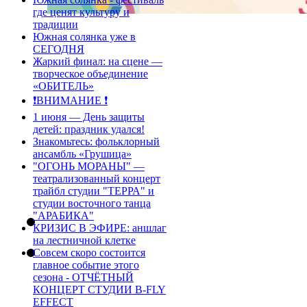
где ценят культуру и
традиции
Южная солянка уже в
СЕГОДНЯ
Жаркий финал: на сцене —
творческое объединение
«ОБИТЕЛЬ»
❗️ВНИМАНИЕ ❗️
1 июня — День защиты
детей: праздник удался!
Знакомьтесь: фольклорный
ансамбль «Грушица»
"ОГОНЬ МОРАНЫ" —
театрализованный концерт
трайбл студии "ТЕРРА" и
студии восточного танца
"АРАБИКА"
КРИЗИС В ЭФИРЕ: аншлаг
на лестничной клетке
Совсем скоро состоится
главное событие этого
сезона - ОТЧЁТНЫЙ
КОНЦЕРТ СТУДИИ B-FLY
EFFECT