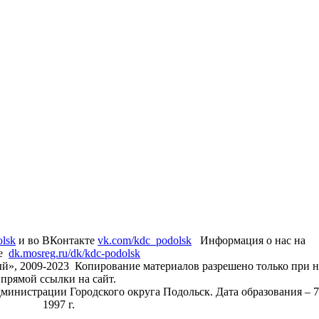
olsk
и во ВКонтакте
vk.com/kdc_podolsk
Информация о нас на
те
dk.mosreg.ru/dk/kdc-podolsk
й», 2009-2023 Копирование материалов разрешено только при 
прямой ссылки на сайт.
дминистрации Городского округа Подольск. Дата образования – 7
1997 г.